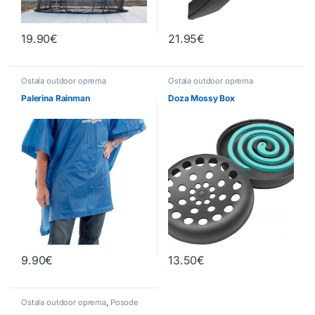
19.90
€
21.95
€
Ostala outdoor oprema
Ostala outdoor oprema
Palerina Rainman
Doza Mossy Box
9.90
€
13.50
€
Ostala outdoor oprema
,
Posode
za vodo