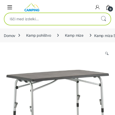
Skip to navigation
Skip to content
0
Išči:
Domov
Kamp pohištvo
Kamp mize
Kamp miza S
🔍