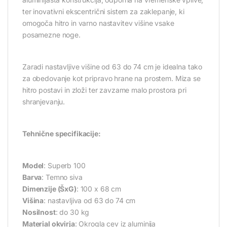
ter inovativni ekscentrični sistem za zaklepanje, ki
omogoča hitro in varno nastavitev višine vsake
posamezne noge.
Zaradi nastavljive višine od 63 do 74 cm je idealna tako
za obedovanje kot pripravo hrane na prostem. Miza se
hitro postavi in zloži ter zavzame malo prostora pri
shranjevanju.
Tehnične specifikacije:
Model
: Superb 100
Barva
: Temno siva
Dimenzije (ŠxG)
: 100 x 68 cm
Višina
: nastavljiva od 63 do 74 cm
Nosilnost
: do 30 kg
Material okvirja
: Okrogla cev iz aluminija