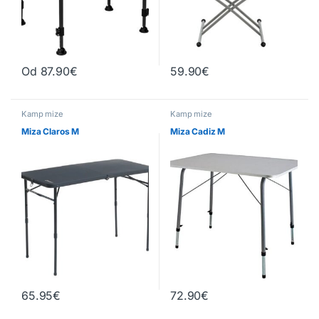
Od
87.90
€
59.90
€
Ta izdelek ima več različic. Možnosti lahko izberete na strani izd
Kamp mize
Kamp mize
Miza Claros M
Miza Cadiz M
65.95
€
72.90
€