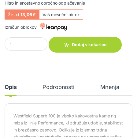
Hitro in enostavno obročno odplačevanje
Že od
13,06 €
Vaš mesečni obrok
Izračun obrokov
Kamp miza Superb Performance 100 Westfield quantity
Dodaj v košarico
Opis
Podrobnosti
Mnenja
Westfield Superb 100 je visoko kakovostna kamping
miza iz linije Performance, ki združuje udobje, stabilnost
in brezčasno zasnovo. Odlikuje jo izjemno trdna
aluminijasta konstrukcija, odporna na vremenske vplive,