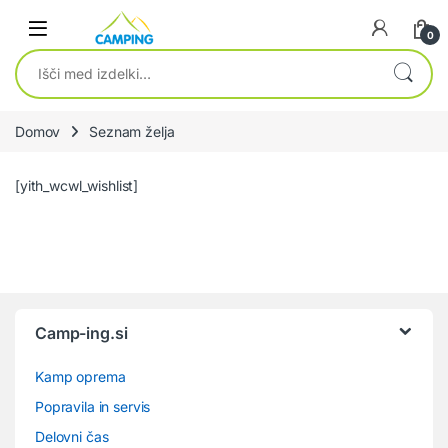
Skip to navigation
Skip to content
0
Išči:
Domov
Seznam želja
[yith_wcwl_wishlist]
Camp-ing.si
Kamp oprema
Popravila in servis
Delovni čas