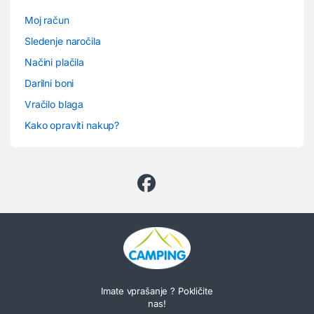
Moj račun
Sledenje naročila
Načini plačila
Darilni boni
Vračilo blaga
Kako opraviti nakup?
Imate vprašanje ? Pokličite
nas!